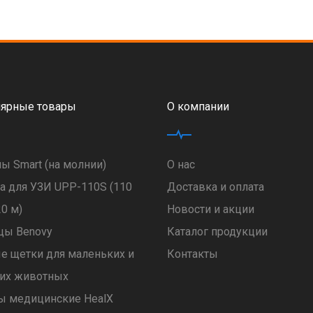
ярные товары
О компании
ы Smart (на молнии)
О нас
а для УЗИ UPP-110S (110
Доставка и оплата
20 м)
Новости и акции
цы Benovy
Каталог продукции
е щетки для маленьких и
Контакты
их животных
ы медицинские HealX