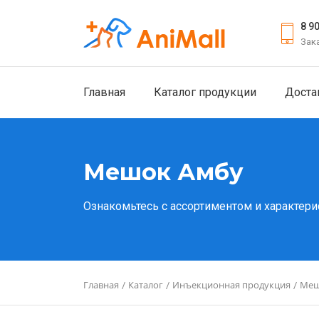
8 9
Зак
Главная
Каталог продукции
Доста
Мешок Амбу
Ознакомьтесь с ассортиментом и характери
Главная
Каталог
Инъекционная продукция
Меш
/
/
/