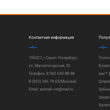
Контактная информация
Попул
195027, г.Санкт-Петербург,
Попон
ул. Магнитогорская, 30
Бумаг
Телефон:
8 900 645 88 88
мм * 
8 (953) 366 79 65
(Москва)
Шпри
Email:
animall-vet@mail.ru
Зубны
средн
Халат