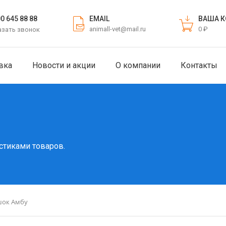
EMAIL
ВАША К
00 645 88 88
animall-vet@mail.ru
0 ₽
азать звонок
вка
Новости и акции
О компании
Контакты
стиками товаров.
ок Амбу