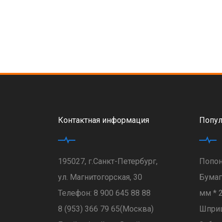
Контактная информация
Попул
195027, г.Санкт-Петербург,
Попон
ул. Магнитогорская, 30
Бумаг
Телефон:
8 900 645 88 88
мм * 
8 (953) 366 79 65
(Москва)
Шпри