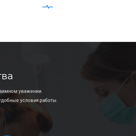
тва
заимном уважении.
удобные условия работы.