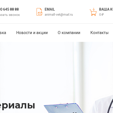
EMAIL
ВАША К
00 645 88 88
animall-vet@mail.ru
0 ₽
азать звонок
вка
Новости и акции
О компании
Контакты
тимент товара