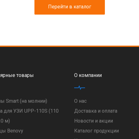
Перейти в каталог
ярные товары
О компании
ы Smart (на молнии)
О нас
а для УЗИ UPP-110S (110
Доставка и оплата
20 м)
Новости и акции
цы Benovy
Каталог продукции