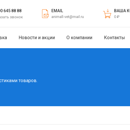
EMAIL
ВАША К
00 645 88 88
animall-vet@mail.ru
0 ₽
азать звонок
вка
Новости и акции
О компании
Контакты
стиками товаров.