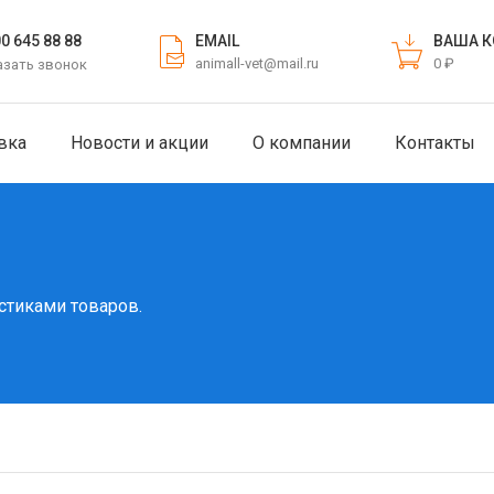
EMAIL
ВАША К
00 645 88 88
animall-vet@mail.ru
0 ₽
азать звонок
вка
Новости и акции
О компании
Контакты
стиками товаров.