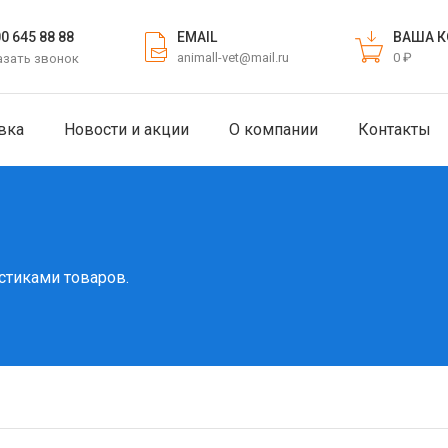
EMAIL
ВАША К
00 645 88 88
animall-vet@mail.ru
0 ₽
азать звонок
вка
Новости и акции
О компании
Контакты
стиками товаров.