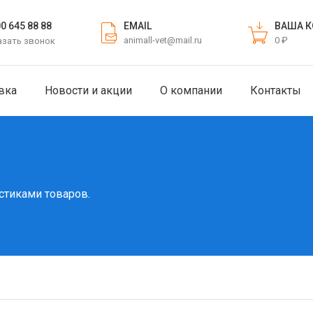
EMAIL
ВАША К
00 645 88 88
animall-vet@mail.ru
0 ₽
азать звонок
вка
Новости и акции
О компании
Контакты
стиками товаров.