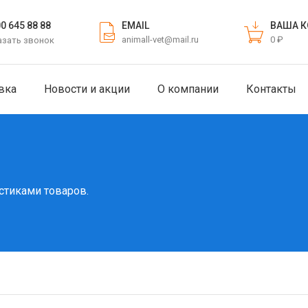
EMAIL
ВАША К
00 645 88 88
animall-vet@mail.ru
0 ₽
азать звонок
вка
Новости и акции
О компании
Контакты
стиками товаров.