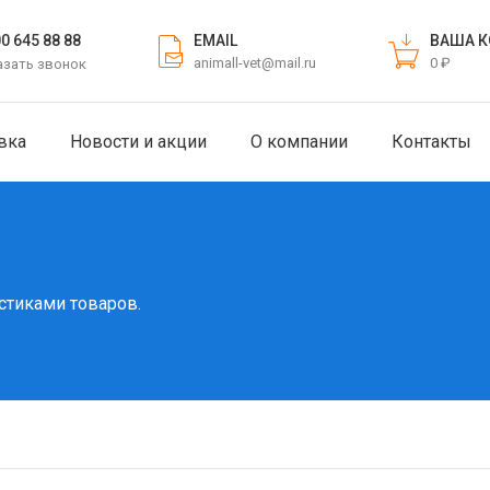
EMAIL
ВАША К
00 645 88 88
animall-vet@mail.ru
0 ₽
азать звонок
вка
Новости и акции
О компании
Контакты
стиками товаров.