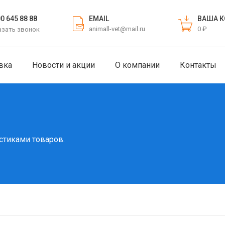
EMAIL
ВАША К
00 645 88 88
animall-vet@mail.ru
0 ₽
азать звонок
вка
Новости и акции
О компании
Контакты
стиками товаров.