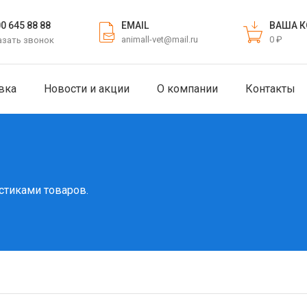
EMAIL
ВАША К
00 645 88 88
animall-vet@mail.ru
0 ₽
азать звонок
вка
Новости и акции
О компании
Контакты
стиками товаров.