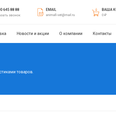
EMAIL
ВАША К
00 645 88 88
animall-vet@mail.ru
0 ₽
азать звонок
вка
Новости и акции
О компании
Контакты
стиками товаров.