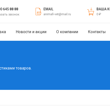
EMAIL
ВАША К
00 645 88 88
animall-vet@mail.ru
0 ₽
азать звонок
вка
Новости и акции
О компании
Контакты
стиками товаров.