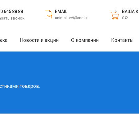
EMAIL
ВАША К
00 645 88 88
animall-vet@mail.ru
0 ₽
азать звонок
вка
Новости и акции
О компании
Контакты
стиками товаров.