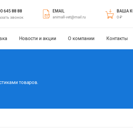
EMAIL
ВАША К
00 645 88 88
animall-vet@mail.ru
0 ₽
азать звонок
вка
Новости и акции
О компании
Контакты
стиками товаров.