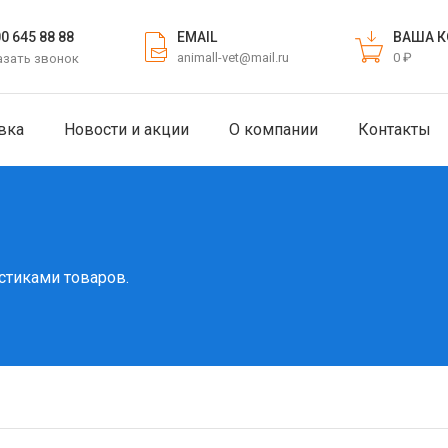
EMAIL
ВАША К
00 645 88 88
animall-vet@mail.ru
0 ₽
азать звонок
вка
Новости и акции
О компании
Контакты
стиками товаров.