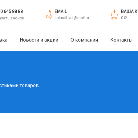
EMAIL
ВАША К
00 645 88 88
animall-vet@mail.ru
0 ₽
азать звонок
вка
Новости и акции
О компании
Контакты
стиками товаров.