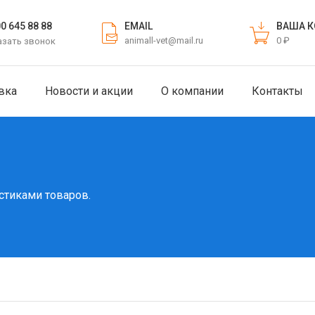
EMAIL
ВАША К
00 645 88 88
animall-vet@mail.ru
0 ₽
азать звонок
вка
Новости и акции
О компании
Контакты
стиками товаров.