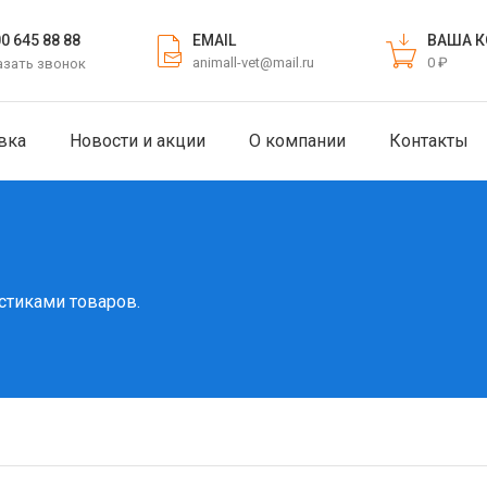
EMAIL
ВАША К
00 645 88 88
animall-vet@mail.ru
0 ₽
азать звонок
вка
Новости и акции
О компании
Контакты
стиками товаров.