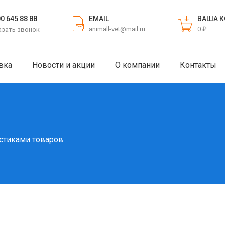
EMAIL
ВАША К
00 645 88 88
animall-vet@mail.ru
0 ₽
азать звонок
вка
Новости и акции
О компании
Контакты
стиками товаров.