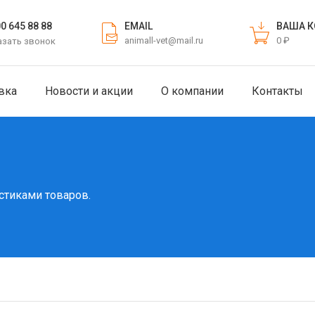
EMAIL
ВАША К
00 645 88 88
animall-vet@mail.ru
0 ₽
азать звонок
вка
Новости и акции
О компании
Контакты
стиками товаров.