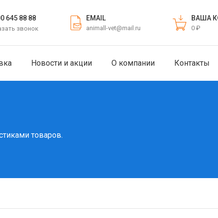
EMAIL
ВАША К
00 645 88 88
animall-vet@mail.ru
0 ₽
азать звонок
вка
Новости и акции
О компании
Контакты
стиками товаров.