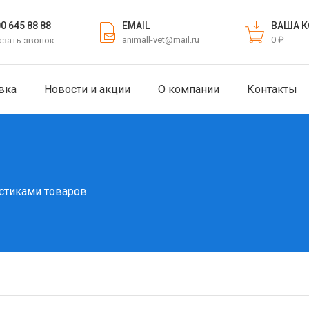
EMAIL
ВАША К
00 645 88 88
animall-vet@mail.ru
0 ₽
азать звонок
вка
Новости и акции
О компании
Контакты
стиками товаров.