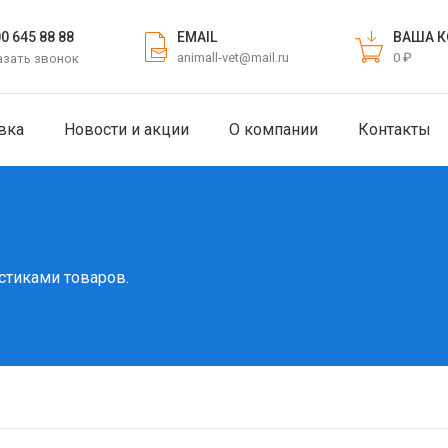
EMAIL
ВАША К
00 645 88 88
animall-vet@mail.ru
0 ₽
азать звонок
вка
Новости и акции
О компании
Контакты
стиками товаров.