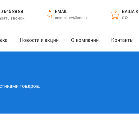
EMAIL
ВАША К
00 645 88 88
animall-vet@mail.ru
0 ₽
азать звонок
вка
Новости и акции
О компании
Контакты
стиками товаров.