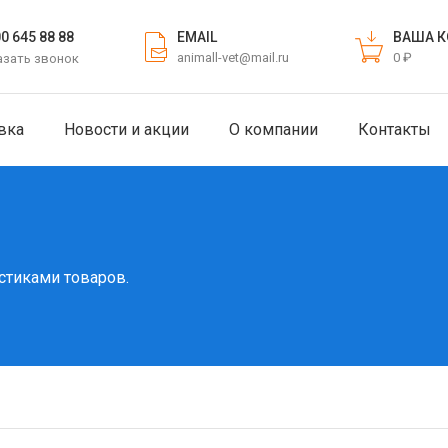
EMAIL
ВАША К
00 645 88 88
animall-vet@mail.ru
0 ₽
азать звонок
вка
Новости и акции
О компании
Контакты
стиками товаров.