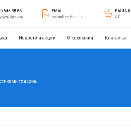
EMAIL
ВАША К
00 645 88 88
animall-vet@mail.ru
0 ₽
азать звонок
вка
Новости и акции
О компании
Контакты
стиками товаров.