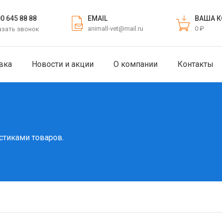
EMAIL
ВАША К
00 645 88 88
animall-vet@mail.ru
0 ₽
азать звонок
вка
Новости и акции
О компании
Контакты
стиками товаров.