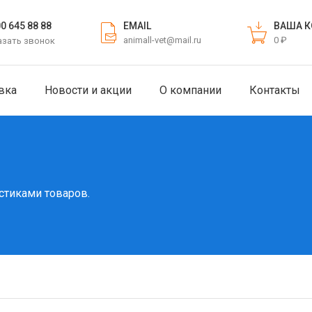
EMAIL
ВАША К
00 645 88 88
animall-vet@mail.ru
0 ₽
азать звонок
вка
Новости и акции
О компании
Контакты
стиками товаров.