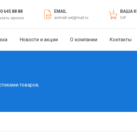
EMAIL
ВАША К
00 645 88 88
animall-vet@mail.ru
0 ₽
азать звонок
вка
Новости и акции
О компании
Контакты
стиками товаров.