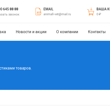
EMAIL
ВАША К
00 645 88 88
animall-vet@mail.ru
0 ₽
азать звонок
вка
Новости и акции
О компании
Контакты
стиками товаров.