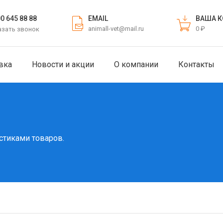
EMAIL
ВАША К
00 645 88 88
animall-vet@mail.ru
0 ₽
азать звонок
вка
Новости и акции
О компании
Контакты
стиками товаров.