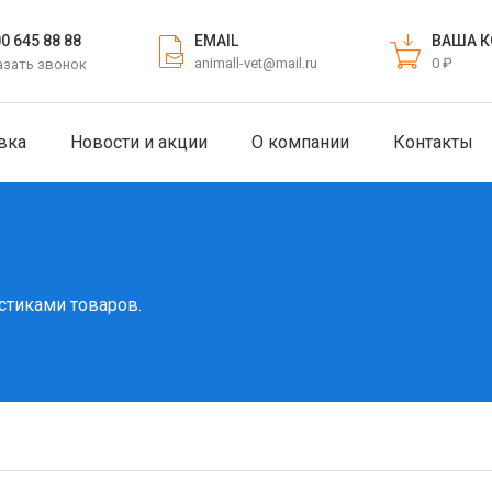
EMAIL
ВАША К
00 645 88 88
animall-vet@mail.ru
0 ₽
азать звонок
вка
Новости и акции
О компании
Контакты
стиками товаров.