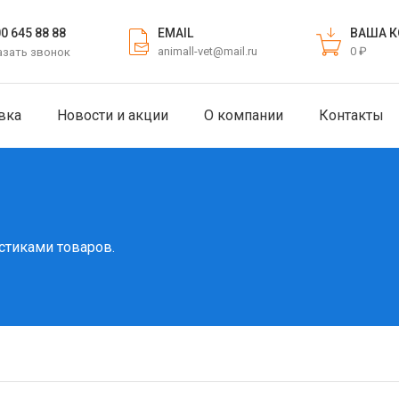
EMAIL
ВАША К
00 645 88 88
animall-vet@mail.ru
0 ₽
азать звонок
вка
Новости и акции
О компании
Контакты
стиками товаров.