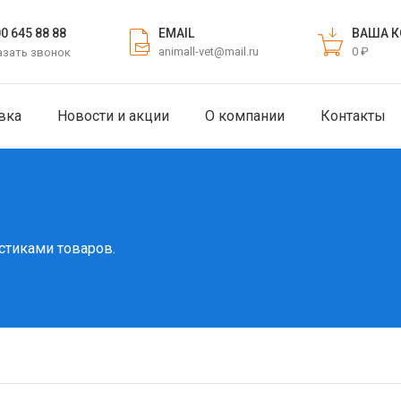
EMAIL
ВАША К
00 645 88 88
animall-vet@mail.ru
0 ₽
азать звонок
вка
Новости и акции
О компании
Контакты
стиками товаров.