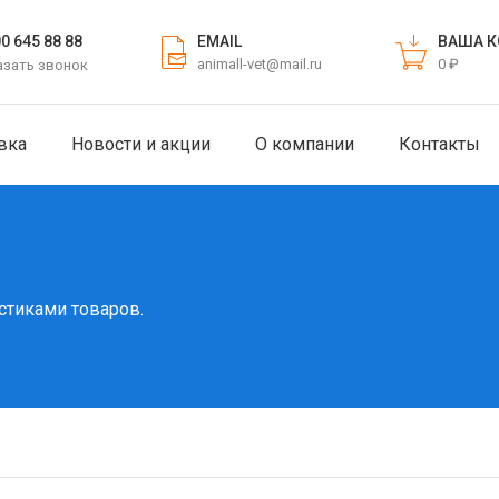
EMAIL
ВАША К
00 645 88 88
animall-vet@mail.ru
0 ₽
азать звонок
вка
Новости и акции
О компании
Контакты
стиками товаров.