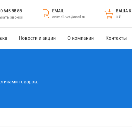
EMAIL
ВАША К
00 645 88 88
animall-vet@mail.ru
0 ₽
азать звонок
вка
Новости и акции
О компании
Контакты
стиками товаров.