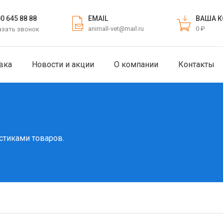
EMAIL
ВАША К
00 645 88 88
animall-vet@mail.ru
0 ₽
азать звонок
вка
Новости и акции
О компании
Контакты
стиками товаров.