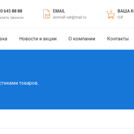
EMAIL
ВАША К
00 645 88 88
animall-vet@mail.ru
0 ₽
азать звонок
вка
Новости и акции
О компании
Контакты
стиками товаров.