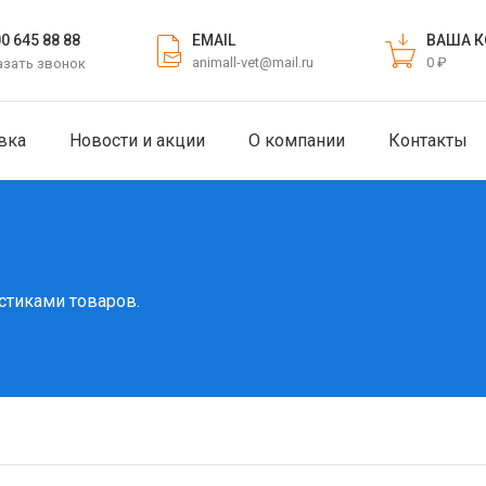
EMAIL
ВАША К
00 645 88 88
animall-vet@mail.ru
0 ₽
азать звонок
вка
Новости и акции
О компании
Контакты
стиками товаров.