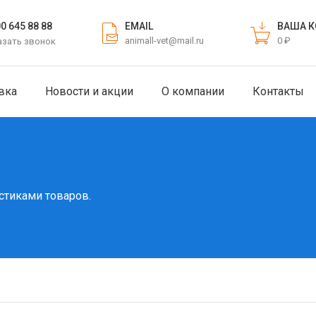
EMAIL
ВАША К
00 645 88 88
animall-vet@mail.ru
0 ₽
азать звонок
вка
Новости и акции
О компании
Контакты
стиками товаров.