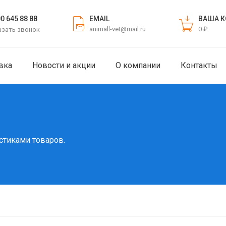
EMAIL
ВАША К
00 645 88 88
animall-vet@mail.ru
0 ₽
азать звонок
вка
Новости и акции
О компании
Контакты
стиками товаров.