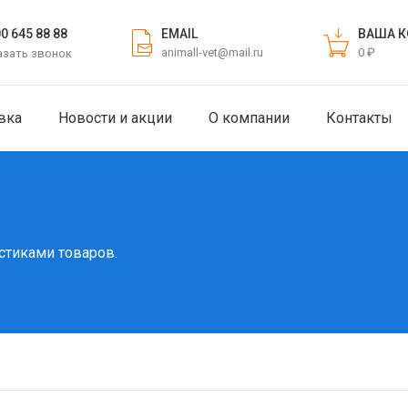
EMAIL
ВАША К
00 645 88 88
animall-vet@mail.ru
0 ₽
азать звонок
вка
Новости и акции
О компании
Контакты
стиками товаров.