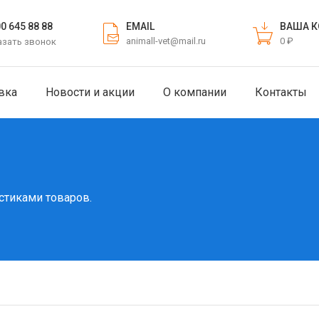
EMAIL
ВАША К
00 645 88 88
animall-vet@mail.ru
0 ₽
азать звонок
вка
Новости и акции
О компании
Контакты
стиками товаров.