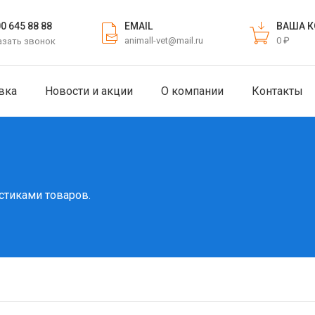
EMAIL
ВАША К
00 645 88 88
animall-vet@mail.ru
0 ₽
азать звонок
вка
Новости и акции
О компании
Контакты
стиками товаров.