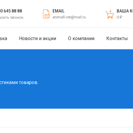
EMAIL
ВАША К
00 645 88 88
animall-vet@mail.ru
0 ₽
азать звонок
вка
Новости и акции
О компании
Контакты
стиками товаров.