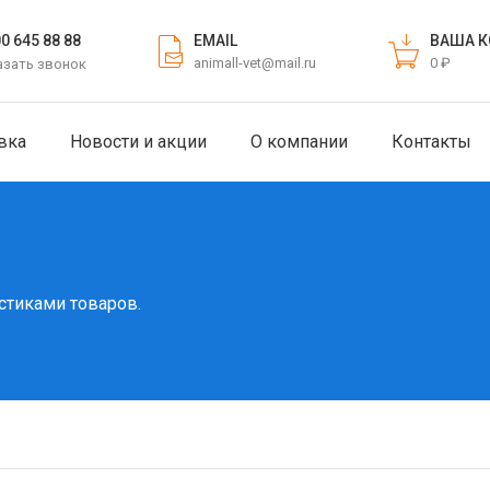
EMAIL
ВАША К
00 645 88 88
animall-vet@mail.ru
0 ₽
азать звонок
вка
Новости и акции
О компании
Контакты
стиками товаров.