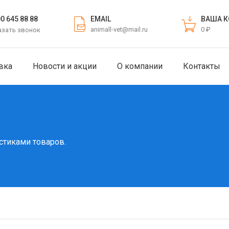
EMAIL
ВАША К
00 645 88 88
animall-vet@mail.ru
0 ₽
азать звонок
вка
Новости и акции
О компании
Контакты
стиками товаров.