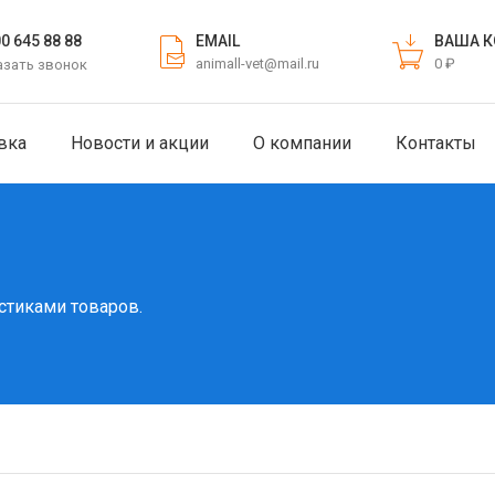
EMAIL
ВАША К
00 645 88 88
animall-vet@mail.ru
0 ₽
азать звонок
вка
Новости и акции
О компании
Контакты
стиками товаров.