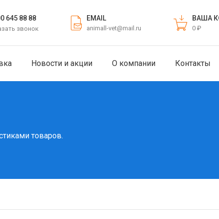
EMAIL
ВАША К
00 645 88 88
animall-vet@mail.ru
0 ₽
азать звонок
вка
Новости и акции
О компании
Контакты
стиками товаров.