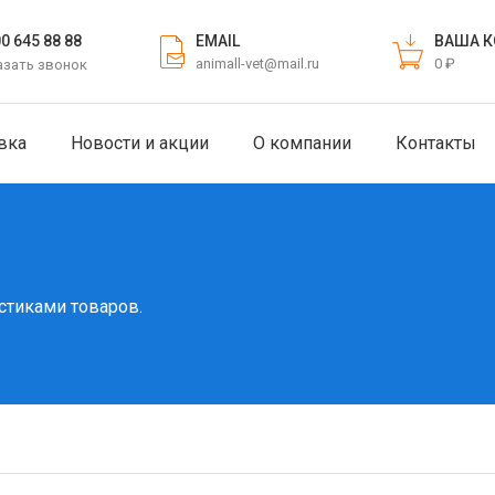
EMAIL
ВАША К
00 645 88 88
animall-vet@mail.ru
0 ₽
азать звонок
вка
Новости и акции
О компании
Контакты
стиками товаров.